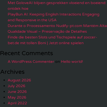
Met GoloveAI blijven gesprekken vloeiend en boeiend:
ontdek hoe
PlayBun AI: Keeping English Interactions Engaging
and Responsive in the USA
Durante o Processamento Nudify-pt.com Mantém Alta
Qualidade Visual – Preservação de Detalhes
Finde die besten Slots und Tischspiele auf zoccer-
bet.de mit tollen Boni | Jetzt online spielen
Recent Comments
A WordPress Commenter
on
Hello world!
Archives
August 2026
July 2026
June 2026
May 2026
April 2022