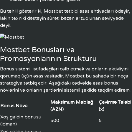
Bu təhlil göstərir ki, Mostbet tətbiqi əsas ehtiyacları ödəyir,
lakin texniki dəstəyin sürəti bəzən arzuolunan səviyyədə
deyil.
Mostbet Bonusları və
Promosyonlarının Strukturu
Bonus sistemi, istifadəçiləri cəlb etmək və onların aktivliyini
qorumaq üçün əsas vasitədir. Mostbet bu sahədə bir neçə
strategiya tətbiq edir. Aşağıdakı cədvəldə əsas bonus
növlərini və onların şərtlərini sistemli şəkildə təqdim edirəm.
Maksimum Məbləğ
Çevirmə Tələbi
Bonus Növü
(AZN)
(x)
Xoş gəldin bonusu
500
5
(idman)
Xoş gəldin bonusu