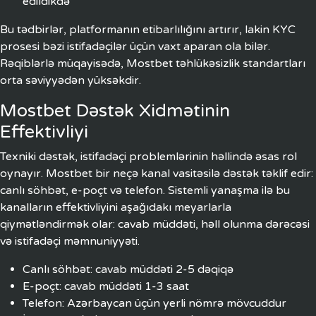
edildikdə
Bu tədbirlər, platformanın etibarlılığını artırır, lakin KYC
prosesi bəzi istifadəçilər üçün vaxt aparan ola bilər.
Rəqiblərlə müqayisədə, Mostbet təhlükəsizlik standartları
orta səviyyədən yüksəkdir.
Mostbet Dəstək Xidmətinin
Effektivliyi
Texniki dəstək, istifadəçi problemlərinin həllində əsas rol
oynayır. Mostbet bir neçə kanal vasitəsilə dəstək təklif edir:
canlı söhbət, e-poçt və telefon. Sistemli yanaşma ilə bu
kanalların effektivliyini aşağıdakı meyarlarla
qiymətləndirmək olar: cavab müddəti, həll olunma dərəcəsi
və istifadəçi məmnuniyyəti.
Canlı söhbət: cavab müddəti 2-5 dəqiqə
E-poçt: cavab müddəti 1-3 saat
Telefon: Azərbaycan üçün yerli nömrə mövcuddur