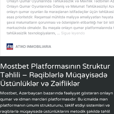
Mostbet Platformasının Struktur
Təhlili – Rəqiblərlə Müqayisədə
Üstünlüklər və Zəifliklər
Mostbet, Azərbaycan bazarında fəaliyyət göstərən onlayn
qumar və idman mərcləri platformasıdır. Bu icmalda mən
platformanın ümumi strukturunu, təklif etdiyi sistemləri və
rəqiblərlə müqayisədə üstünlüklərini metodik şəkildə təhlil