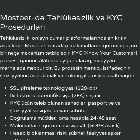
Mostbet-də Təhlükəsizlik və KYC
Prosedurları
Təhlükəsizlik, onlayn qumar platformalarında ən kritik
aspektdir. Mostbet, istifadəçi məlumatlarını qorumaq üçün
bir neçə mexanizm tətbiq edir. KYC (Know Your Customer)
prosesi, qanuni tələblərə uyğun olaraq, müəyyən
mərhələdə məcburidir. Bu prosesin məntiqi, istifadəçinin
şəxsiyyətini təsdiqləmək və fırıldaqçılıq riskini azaltmaqdır.
SSL şifrələmə texnologiyası (128-bit)
İki faktorlu autentifikasiya (2FA) seçimi
KYC üçün tələb olunan sənədlər: pasport və ya
şəxsiyyət vəsiqəsi, ünvan sübutu
Doğrulama müddəti: orta hesabla 24-48 saat
Məlumatların qorunması siyasəti (GDPR əsaslı)
Hesab bloklanması riski: şübhəli fəaliyyət aşkar