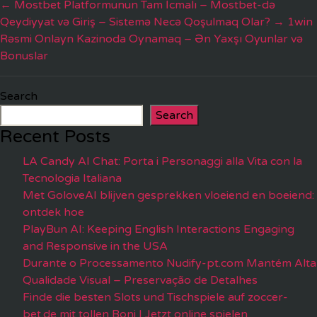
←
Mostbet Platformunun Tam İcmalı – Mostbet-də
Qeydiyyat və Giriş – Sistemə Necə Qoşulmaq Olar?
→
1win
Rəsmi Onlayn Kazinoda Oynamaq – Ən Yaxşı Oyunlar və
Bonuslar
Search
Search
Recent Posts
LA Candy AI Chat: Porta i Personaggi alla Vita con la
Tecnologia Italiana
Met GoloveAI blijven gesprekken vloeiend en boeiend:
ontdek hoe
PlayBun AI: Keeping English Interactions Engaging
and Responsive in the USA
Durante o Processamento Nudify-pt.com Mantém Alta
Qualidade Visual – Preservação de Detalhes
Finde die besten Slots und Tischspiele auf zoccer-
bet.de mit tollen Boni | Jetzt online spielen