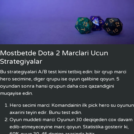
Mostbetde Dota 2 Marclari Ucun
Strategiyalar
Bu strategiyalari A/B test kimi tetbiq edin: bir qrup marci
hero secimine, diger qrupu ise oyun qalibine qoyun. 5
oyundan sonra hansi qrupun daha cox qazandigini
muqayise edin.
Hero secimi marci: Komandainin ilk pick hero su oyunun
axarini teyin edir. Bunu test edin.
Oyun muddeti marci: Oyunun 30 deqiqeden cox davam
edib-etmeyeceyine marc qoyun. Statistika gosterir ki,
60% oyun 30-45 deqiqe arasinda bitir.