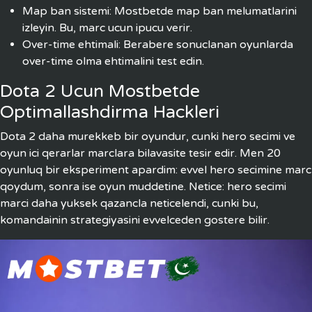
Map ban sistemi: Mostbetde map ban melumatlarini
izleyin. Bu, marc ucun ipucu verir.
Over-time ehtimali: Berabere sonuclanan oyunlarda
over-time olma ehtimalini test edin.
Dota 2 Ucun Mostbetde
Optimallashdirma Hackleri
Dota 2 daha murekkeb bir oyundur, cunki hero secimi ve
oyun ici qerarlar marclara bilavasite tesir edir. Men 20
oyunluq bir eksperiment apardim: evvel hero secimine marc
qoydum, sonra ise oyun muddetine. Netice: hero secimi
marci daha yuksek qazancla neticelendi, cunki bu,
komandainin strategiyasini evvelceden gostere bilir.