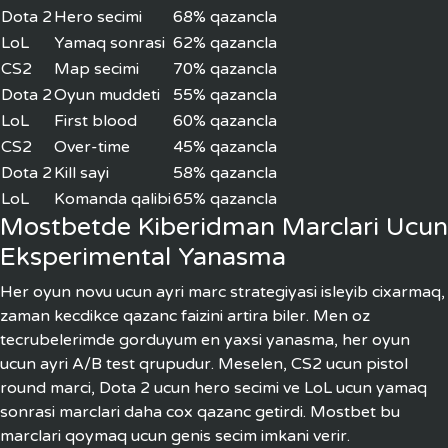
Dota 2
Hero secimi
68% qazancla
LoL
Yamaq sonrasi
62% qazancla
CS2
Map secimi
70% qazancla
Dota 2
Oyun muddeti
55% qazancla
LoL
First blood
60% qazancla
CS2
Over-time
45% qazancla
Dota 2
Kill sayi
58% qazancla
LoL
Komanda qalibi
65% qazancla
Mostbetde Kiberidman Marclari Ucun
Eksperimental Yanasma
Her oyun novu ucun ayri marc strategiyasi isleyib cixarmaq,
zaman kecdikce qazanc faizini artira biler. Men oz
tecrubelerimde gorduyum en yaxsi yanasma, her oyun
ucun ayri A/B test qrupudur. Meselen, CS2 ucun pistol
round marci, Dota 2 ucun hero secimi ve LoL ucun yamaq
sonrasi marclari daha cox qazanc getirdi. Mostbet bu
marclari qoymaq ucun genis secim imkani verir.