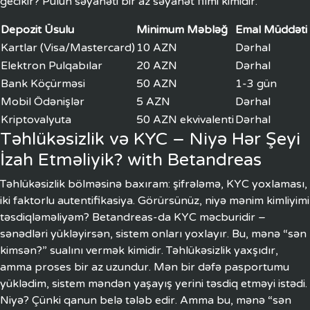
gecikir? Pulun səyahəti bir az səyahət filmi kimidir.
Depozit Üsulu
Minimum Məbləğ
Emal Müddəti
Kartlar (Visa/Mastercard)
10 AZN
Dərhal
Elektron Pulqabılar
20 AZN
Dərhal
Bank Köçürməsi
50 AZN
1-3 gün
Mobil Ödənişlər
5 AZN
Dərhal
Kriptovalyuta
50 AZN ekvivalenti
Dərhal
Təhlükəsizlik və KYC – Niyə Hər Şeyi
İzah Etməliyik? with Betandreas
Təhlükəsizlik bölməsinə baxıram: şifrələmə, KYC yoxlaması,
iki faktorlu autentifikasiya. Görürsünüz, niyə mənim kimliyimi
təsdiqləməliyəm? Betandreas-da KYC məcburidir –
sənədləri yükləyirsən, sistem onları yoxlayır. Bu, mənə “sən
kimsən?” sualını vermək kimidir. Təhlükəsizlik yaxşıdır,
amma proses bir az uzundur. Mən bir dəfə pasportumu
yüklədim, sistem məndən yaşayış yerini təsdiq etməyi istədi.
Niyə? Çünki qanun belə tələb edir. Amma bu, mənə “sən