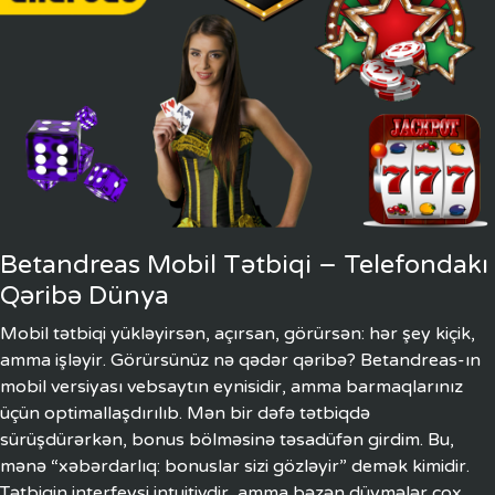
Betandreas Mobil Tətbiqi – Telefondakı
Qəribə Dünya
Mobil tətbiqi yükləyirsən, açırsan, görürsən: hər şey kiçik,
amma işləyir. Görürsünüz nə qədər qəribə? Betandreas-ın
mobil versiyası vebsaytın eynisidir, amma barmaqlarınız
üçün optimallaşdırılıb. Mən bir dəfə tətbiqdə
sürüşdürərkən, bonus bölməsinə təsadüfən girdim. Bu,
mənə “xəbərdarlıq: bonuslar sizi gözləyir” demək kimidir.
Tətbiqin interfeysi intuitivdir, amma bəzən düymələr çox