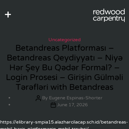
Skip
to
+
R
the
content
Categories
Uncategorized
Betandreas Platforması –
Betandreas Qeydiyyatı – Niyə
Hər Şey Bu Qədər Formal? –
Login Prosesi – Girişin Gülməli
Tərəfləri with Betandreas
Post
By
Eugene Espinas-Shorter
author
Post
June 17, 2026
date
https://elibrary-smpia15.alazharcilacap.sch.id/betandreas-