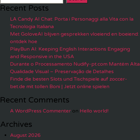
Recent Posts
LA Candy AI Chat: Porta i Personaggi alla Vita con la
Tecnologia Italiana
Met GoloveAI blijven gesprekken vloeiend en boeiend:
ontdek hoe
PlayBun AI: Keeping English Interactions Engaging
and Responsive in the USA
Durante o Processamento Nudify-pt.com Mantém Alta
Qualidade Visual – Preservação de Detalhes
Finde die besten Slots und Tischspiele auf zoccer-
bet.de mit tollen Boni | Jetzt online spielen
Recent Comments
A WordPress Commenter
on
Hello world!
Archives
August 2026