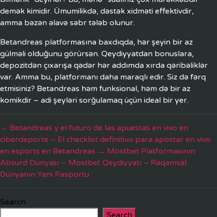
demək kimidir. Ümumilikdə, dəstək xidməti effektivdir,
amma bəzən əlavə səbr tələb olunur.
Betandreas platformasına baxdıqda, hər şeyin bir az
gülməli olduğunu görürsən. Qeydiyyatdan bonuslara,
depozitdən çıxarışa qədər hər addımda xırda qəribəliklər
var. Amma bu, platformanı daha maraqlı edir. Siz də fərq
etmisiniz? Betandreas həm funksional, həm də bir az
komikdir – adi şeyləri sorğulamaq üçün ideal bir yer.
←
Betandreas y el futuro de las apuestas en vivo en
ciberdeporte – El checklist definitivo para apostar en vivo
en esports en Betandreas
→
Mostbet Platformasının
Absurd Dünyası – Mostbet Qeydiyyatı – Rəqəmsal
Dünyanın Yeni Pasportu
Search
Search