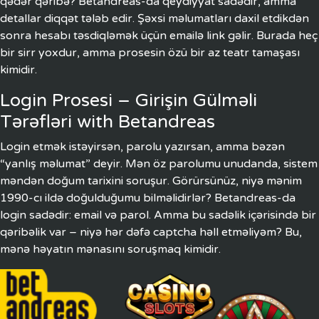
qədər qəribə? Betandreas-da qeydiyyat sadədir, amma
detallar diqqət tələb edir. Şəxsi məlumatları daxil etdikdən
sonra hesabı təsdiqləmək üçün emailə link gəlir. Burada heç
bir sirr yoxdur, amma prosesin özü bir az teatr tamaşası
kimidir.
Login Prosesi – Girişin Gülməli
Tərəfləri with Betandreas
Login etmək istəyirsən, parolu yazırsan, amma bəzən
“yanlış məlumat” deyir. Mən öz parolumu unudanda, sistem
məndən doğum tarixini soruşur. Görürsünüz, niyə mənim
1990-cı ildə doğulduğumu bilməlidirlər? Betandreas-da
login sadədir: email və parol. Amma bu sadəlik içərisində bir
qəribəlik var – niyə hər dəfə captcha həll etməliyəm? Bu,
mənə həyatın mənasını soruşmaq kimidir.