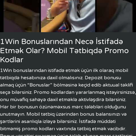
1Win Bonuslarından Necə İstifadə
Etmək Olar? Mobil Tətbiqdə Promo
Kodlar
1Win bonuslarından istifadə etmək üçün ilk olaraq mobil
tətbiqdə hesabınıza daxil olmalısınız. Depozit bonusu
almaq üçün “Bonuslar” bölməsinə keçid edib aktuual təklifi
seçə bilərsiniz. Promo kodlardan yararlanmaq istəyirsinizsə,
onu müvafiq sahəyə daxil etməklə aktivləşdirə bilərsiniz.
Hər bir bonusun özünəməxsus mərc tələbləri olduğunu
unutmayın. Mobil tətbiq üzərindən bonus balansınızı və
şərtlərini asanlıqla izləyə bilərsiniz. İstifadə müddəti
bitməmiş promo kodları vaxtında tətbiq etmək vacibdir.