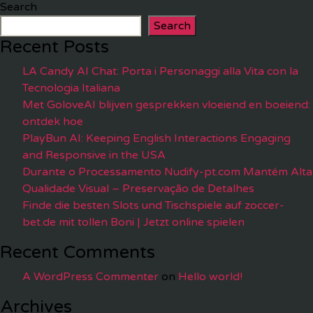
Search
Search
Recent Posts
LA Candy AI Chat: Porta i Personaggi alla Vita con la
Tecnologia Italiana
Met GoloveAI blijven gesprekken vloeiend en boeiend:
ontdek hoe
PlayBun AI: Keeping English Interactions Engaging
and Responsive in the USA
Durante o Processamento Nudify-pt.com Mantém Alta
Qualidade Visual – Preservação de Detalhes
Finde die besten Slots und Tischspiele auf zoccer-
bet.de mit tollen Boni | Jetzt online spielen
Recent Comments
A WordPress Commenter
on
Hello world!
Archives